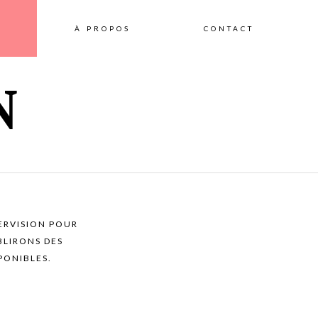
Skip
S
À PROPOS
CONTACT
to
N
content
ERVISION POUR
BLIRONS DES
PONIBLES.