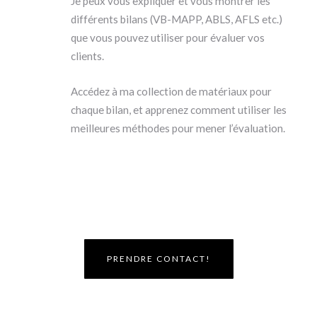
Je peux vous expliquer et vous montrer les
différents bilans (VB-MAPP, ABLS, AFLS etc.)
que vous pouvez utiliser pour évaluer vos
clients.
Accédez à ma collection de matériaux pour
chaque bilan, et apprenez comment utiliser les
meilleures méthodes pour mener l’évaluation.
PRENDRE CONTACT!